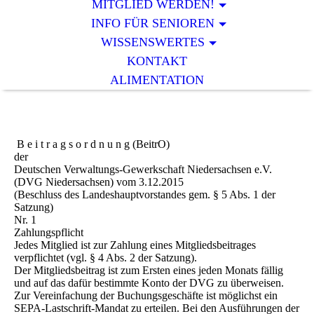
MITGLIED WERDEN!
INFO FÜR SENIOREN
WISSENSWERTES
KONTAKT
ALIMENTATION
B e i t r a g s o r d n u n g (BeitrO)
der
Deutschen Verwaltungs-Gewerkschaft Niedersachsen e.V.
(DVG Niedersachsen) vom 3.12.2015
(Beschluss des Landeshauptvorstandes gem. § 5 Abs. 1 der
Satzung)
Nr. 1
Zahlungspflicht
Jedes Mitglied ist zur Zahlung eines Mitgliedsbeitrages
verpflichtet (vgl. § 4 Abs. 2 der Satzung).
Der Mitgliedsbeitrag ist zum Ersten eines jeden Monats fällig
und auf das dafür bestimmte Konto der DVG zu überweisen.
Zur Vereinfachung der Buchungsgeschäfte ist möglichst ein
SEPA-Lastschrift-Mandat zu erteilen. Bei den Ausführungen der