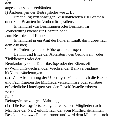
den
angeschlossenen Verbänden
f) Änderungen der Beitragshöhe wie z. B.
¨ Ernennung von sonstigen Auszubildenden zur Beamtin
oder zum Beamten im Vorbereitungsdienst
¨ Ernennung von Beamtinnen oder Beamten im
Vorbereitungsdienst zur Beamtin oder
zum Beamten auf Probe
¨ Ernennung in ein Amt der höheren Laufbahngruppe nach
dem Aufstieg
¨ Beförderungen und Höhergruppierungen
¨ Beginn und Ende der Ableistung des Grundwehr- oder
Zivildienstes oder der
Beurlaubung ohne Dienstbezüge oder der Elternzeit
g) Wohnungswechsel oder Wechsel der Bankverbindung
h) Namensänderungen
(2) Zur Abstimmung der Unterlagen können durch die Bezirks-
und Fachgruppen die Mitgliederverzeichnisse oder sonstige
erforderliche Unterlagen von der Geschäftsstelle erbeten
werden.
Nr. 4
Beitragsfestsetzungen, Mahnungen
(1) Die Beitragsfestsetzung der einzelnen Mitglieder nach
Maßgabe der Nr. 2 erfolgt nach der vom Mitglied genannten
Besoldungs- bzw- Entgeltgruppe und wird dem Mitglied durch